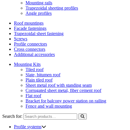
Mounting rails
Trapezoidal sheeting profiles
Angle profiles
Roof mountings
Facade fastenings
Trapezoidal sheet fastening
Screws
Profile connectors
Cross connectors
Additional accessories
Mounting Kits
Tiled roof
Slate, bitumen roof
Plain tiled roof
Sheet metal roof with standing seam
Corrugated sheet metal, fiber cement roof
Flat roof
Bracket for balcony power station on railing
Fence and wall mounting
Search for:
Profile systems