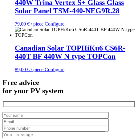
440W Trina Vertex S+ Glass Glass
Solar Panel TSM-440-NEG9R.28
79,00
€
/ piece
Configure
Canadian Solar TOPHiKu6 CS6R-
440T BF 440W N-type TOPCon
89,00
€
/ piece
Configure
Free advice
for your PV system