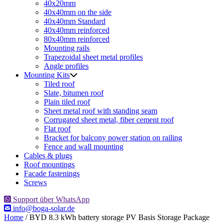
40x20mm
40x40mm on the side
40x40mm Standard
40x40mm reinforced
80x40mm reinforced
Mounting rails
Trapezoidal sheet metal profiles
Angle profiles
Mounting Kits
Tiled roof
Slate, bitumen roof
Plain tiled roof
Sheet metal roof with standing seam
Corrugated sheet metal, fiber cement roof
Flat roof
Bracket for balcony power station on railing
Fence and wall mounting
Cables & plugs
Roof mountings
Facade fastenings
Screws
Support über WhatsApp
info@boga-solar.de
Home
/ BYD 8.3 kWh battery storage PV Basis Storage Package