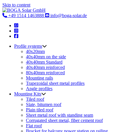
Skip to content
+49 1514 1463888
info@boga-solar.de
Profile systems
40x20mm
40x40mm on the side
40x40mm Standard
40x40mm reinforced
80x40mm reinforced
Mounting rails
Trapezoidal sheet metal profiles
Angle profiles
Mounting Kits
Tiled roof
Slate, bitumen roof
Plain tiled roof
Sheet metal roof with standing seam
Corrugated sheet metal, fiber cement roof
Flat roof
Bracket for balcony power station on railing