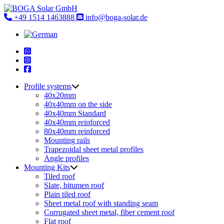
Skip
to
+49 1514 1463888
info@boga-solar.de
content
Profile systems
40x20mm
40x40mm on the side
40x40mm Standard
40x40mm reinforced
80x40mm reinforced
Mounting rails
Trapezoidal sheet metal profiles
Angle profiles
Mounting Kits
Tiled roof
Slate, bitumen roof
Plain tiled roof
Sheet metal roof with standing seam
Corrugated sheet metal, fiber cement roof
Flat roof