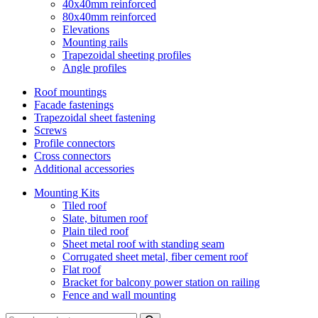
40x40mm reinforced
80x40mm reinforced
Elevations
Mounting rails
Trapezoidal sheeting profiles
Angle profiles
Roof mountings
Facade fastenings
Trapezoidal sheet fastening
Screws
Profile connectors
Cross connectors
Additional accessories
Mounting Kits
Tiled roof
Slate, bitumen roof
Plain tiled roof
Sheet metal roof with standing seam
Corrugated sheet metal, fiber cement roof
Flat roof
Bracket for balcony power station on railing
Fence and wall mounting