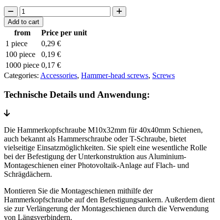
Hammer
head
Add to cart
screw
from
Price per unit
M10
1 piece
0,29
€
x
32
100 piece
0,19
€
mm
1000 piece
0,17
€
quantity
Categories:
Accessories
,
Hammer-head screws
,
Screws
Technische Details und Anwendung:
Die Hammerkopfschraube M10x32mm für 40x40mm Schienen,
auch bekannt als Hammerschraube oder T-Schraube, bietet
vielseitige Einsatzmöglichkeiten. Sie spielt eine wesentliche Rolle
bei der Befestigung der Unterkonstruktion aus Aluminium-
Montageschienen einer Photovoltaik-Anlage auf Flach- und
Schrägdächern.
Montieren Sie die Montageschienen mithilfe der
Hammerkopfschraube auf den Befestigungsankern. Außerdem dient
sie zur Verlängerung der Montageschienen durch die Verwendung
von Längsverbindern.