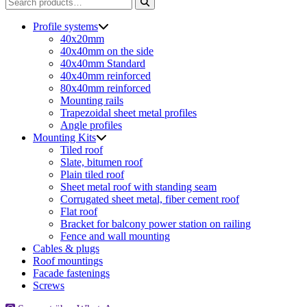
Search
for:
Profile systems
40x20mm
40x40mm on the side
40x40mm Standard
40x40mm reinforced
80x40mm reinforced
Mounting rails
Trapezoidal sheet metal profiles
Angle profiles
Mounting Kits
Tiled roof
Slate, bitumen roof
Plain tiled roof
Sheet metal roof with standing seam
Corrugated sheet metal, fiber cement roof
Flat roof
Bracket for balcony power station on railing
Fence and wall mounting
Cables & plugs
Roof mountings
Facade fastenings
Screws