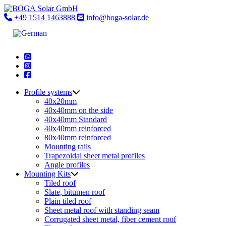
Skip
to
+49 1514 1463888
info@boga-solar.de
content
Profile systems
40x20mm
40x40mm on the side
40x40mm Standard
40x40mm reinforced
80x40mm reinforced
Mounting rails
Trapezoidal sheet metal profiles
Angle profiles
Mounting Kits
Tiled roof
Slate, bitumen roof
Plain tiled roof
Sheet metal roof with standing seam
Corrugated sheet metal, fiber cement roof