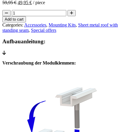
Original
Current
59,95
€
49,95
€
/ piece
price
price
Photovoltaic
was:
is:
mounting
59,95 €.
49,95 €.
Add to cart
on
Categories:
Accessories
,
Mounting Kits
,
Sheet metal roof with
sheet
standing seam
,
Special offers
roof
with
Aufbauanleitung:
standing
seam
quantity
Verschraubung der Modulklemmen: