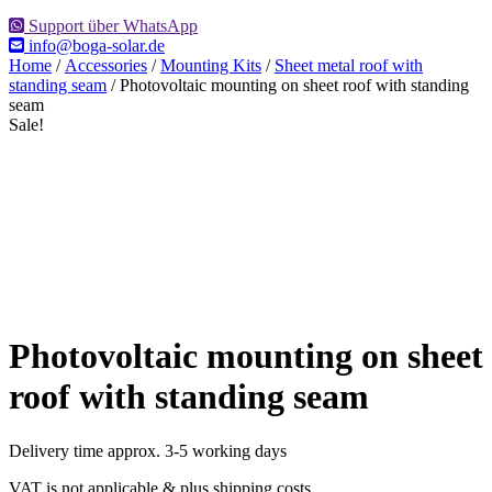
Support über WhatsApp
info@boga-solar.de
Home
/
Accessories
/
Mounting Kits
/
Sheet metal roof with
standing seam
/ Photovoltaic mounting on sheet roof with standing
seam
Sale!
Photovoltaic mounting on sheet
roof with standing seam
Delivery time approx. 3-5 working days
VAT is not applicable & plus shipping costs