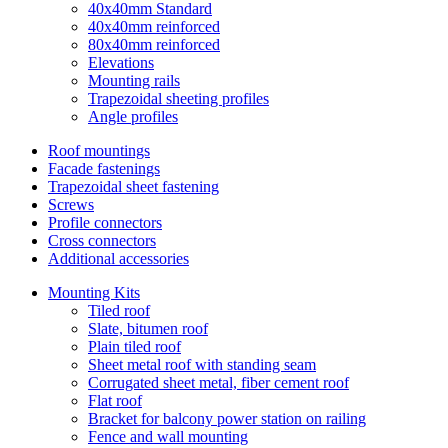
40x40mm Standard
40x40mm reinforced
80x40mm reinforced
Elevations
Mounting rails
Trapezoidal sheeting profiles
Angle profiles
Roof mountings
Facade fastenings
Trapezoidal sheet fastening
Screws
Profile connectors
Cross connectors
Additional accessories
Mounting Kits
Tiled roof
Slate, bitumen roof
Plain tiled roof
Sheet metal roof with standing seam
Corrugated sheet metal, fiber cement roof
Flat roof
Bracket for balcony power station on railing
Fence and wall mounting