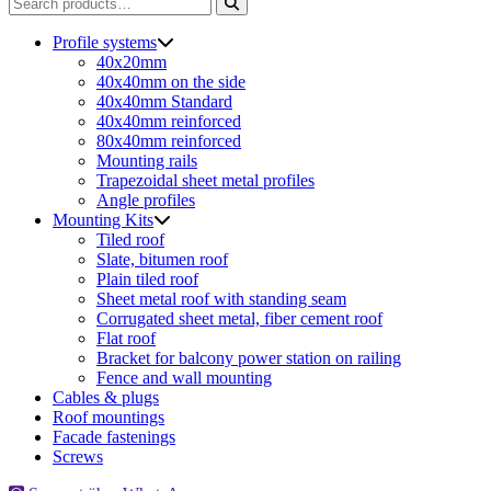
Search
for:
Profile systems
40x20mm
40x40mm on the side
40x40mm Standard
40x40mm reinforced
80x40mm reinforced
Mounting rails
Trapezoidal sheet metal profiles
Angle profiles
Mounting Kits
Tiled roof
Slate, bitumen roof
Plain tiled roof
Sheet metal roof with standing seam
Corrugated sheet metal, fiber cement roof
Flat roof
Bracket for balcony power station on railing
Fence and wall mounting
Cables & plugs
Roof mountings
Facade fastenings
Screws