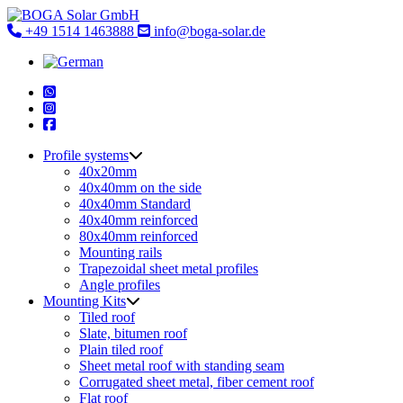
Skip
to
+49 1514 1463888
info@boga-solar.de
content
Profile systems
40x20mm
40x40mm on the side
40x40mm Standard
40x40mm reinforced
80x40mm reinforced
Mounting rails
Trapezoidal sheet metal profiles
Angle profiles
Mounting Kits
Tiled roof
Slate, bitumen roof
Plain tiled roof
Sheet metal roof with standing seam
Corrugated sheet metal, fiber cement roof
Flat roof