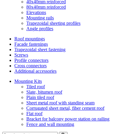
40x40mm reinforced
80x40mm reinforced
Elevations
Mounting rails
Trapezoidal sheeting profiles
Angle profiles
Roof mountings
Facade fastenings
Trapezoidal sheet fastening
Screws
Profile connectors
Cross connectors
Additional accessories
Mounting Kits
Tiled roof
Slate, bitumen roof
Plain tiled roof
Sheet metal roof with standing seam
Corrugated sheet metal, fiber cement roof
Flat roof
Bracket for balcony power station on railing
Fence and wall mounting