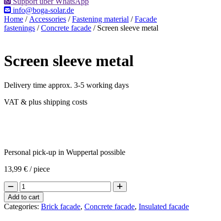
Support über WhatsApp
info@boga-solar.de
Home
/
Accessories
/
Fastening material
/
Facade
fastenings
/
Concrete facade
/ Screen sleeve metal
Screen sleeve metal
Delivery time approx. 3-5 working days
VAT & plus shipping costs
Personal pick-up in Wuppertal possible
13,99
€
/ piece
Screen
sleeve
Add to cart
metal
Categories:
Brick facade
,
Concrete facade
,
Insulated facade
quantity