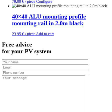
79,00
€
/ piece
Configure
40×40 ALU mounting profile
mounting rail in 2.0m black
23,95
€
/ piece
Add to cart
Free advice
for your PV system