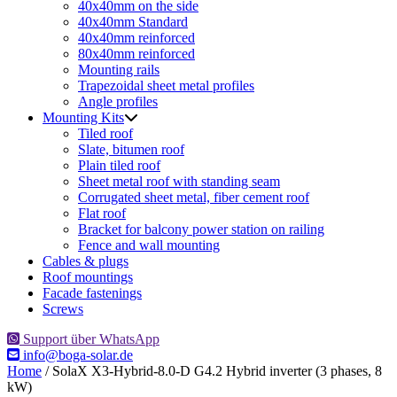
40x40mm on the side
40x40mm Standard
40x40mm reinforced
80x40mm reinforced
Mounting rails
Trapezoidal sheet metal profiles
Angle profiles
Mounting Kits
Tiled roof
Slate, bitumen roof
Plain tiled roof
Sheet metal roof with standing seam
Corrugated sheet metal, fiber cement roof
Flat roof
Bracket for balcony power station on railing
Fence and wall mounting
Cables & plugs
Roof mountings
Facade fastenings
Screws
Support über WhatsApp
info@boga-solar.de
Home
/ SolaX X3-Hybrid-8.0-D G4.2 Hybrid inverter (3 phases, 8
kW)