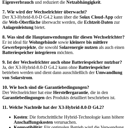
Eigenverbrauch
und reduziert die
Netzabhängigkeit
.
7. Wie wird der Wechselrichter überwacht?
Der X3-Hybrid-8.0-D G4.2 kann über die
Solax Cloud-App
oder
die
Web-Oberfläche
überwacht werden, die
Echtzeit-Daten
zur
Anlagenleistung
bietet.
8. Was sind die Hauptanwendungen für diesen Wechselrichter?
Er ist ideal für
Wohngebäude
sowie
kleinere bis mittlere
Gewerbeprojekte
, die sowohl
Solarenergie nutzen
als auch einen
Batteriespeicher integrieren
möchten.
9. Ist der Wechselrichter auch ohne Batteriespeicher nutzbar?
Ja, der X3-Hybrid-8.0-D G4.2 kann ohne
Batteriespeicher
betrieben werden und dient dann ausschließlich der
Umwandlung
von Solarstrom
.
10. Wie hoch sind die Garantiebedingungen?
Der Wechselrichter hat eine
Herstellergarantie
, die in den
Garantiebedingungen
des Produkts detailliert beschrieben ist.
11. Welche Nachteile hat der X3-Hybrid-8.0-D G4.2?
Kosten
: Die fortschrittliche Hybrid-Technologie kann höhere
Anschaffungskosten
verursachen.
Kompatibilität
: Für optimalen Betrieb wird die Verwendung