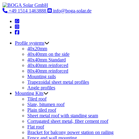
Skip
to
+49 1514 1463888
info@boga-solar.de
content
Profile systems
40x20mm
40x40mm on the side
40x40mm Standard
40x40mm reinforced
80x40mm reinforced
Mounting rails
Trapezoidal sheet metal profiles
Angle profiles
Mounting Kits
Tiled roof
Slate, bitumen roof
Plain tiled roof
Sheet metal roof with standing seam
Corrugated sheet metal, fiber cement roof
Flat roof
Bracket for balcony power station on railing
Fence and wall mounting