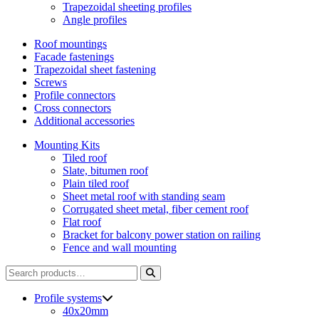
Trapezoidal sheeting profiles
Angle profiles
Roof mountings
Facade fastenings
Trapezoidal sheet fastening
Screws
Profile connectors
Cross connectors
Additional accessories
Mounting Kits
Tiled roof
Slate, bitumen roof
Plain tiled roof
Sheet metal roof with standing seam
Corrugated sheet metal, fiber cement roof
Flat roof
Bracket for balcony power station on railing
Fence and wall mounting
Search
for:
Profile systems
40x20mm