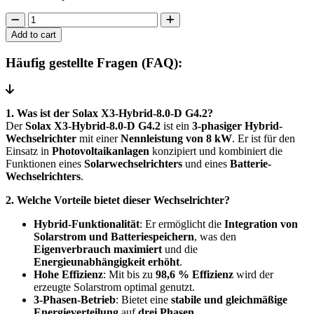
SolaX
X3-
Add to cart
Hybrid-
8.0-
Häufig gestellte Fragen (FAQ):
D
G4.2
Hybrid
inverter
1. Was ist der Solax X3-Hybrid-8.0-D G4.2?
(3
Der
Solax X3-Hybrid-8.0-D G4.2
ist ein
3-phasiger Hybrid-
phases,
Wechselrichter
mit einer
Nennleistung von 8 kW
. Er ist für den
8
Einsatz in
Photovoltaikanlagen
konzipiert und kombiniert die
kW)
Funktionen eines
Solarwechselrichters
und eines
Batterie-
quantity
Wechselrichters
.
2. Welche Vorteile bietet dieser Wechselrichter?
Hybrid-Funktionalität
: Er ermöglicht die
Integration von
Solarstrom und Batteriespeichern
, was den
Eigenverbrauch maximiert
und die
Energieunabhängigkeit erhöht
.
Hohe Effizienz
: Mit bis zu
98,6 % Effizienz
wird der
erzeugte Solarstrom optimal genutzt.
3-Phasen-Betrieb
: Bietet eine
stabile und gleichmäßige
Energieverteilung
auf
drei Phasen
.