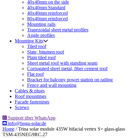
40x40mm on the side
40x40mm Standard
40x40mm reinforced
80x40mm reinforced
Mounting rails
Trapezoidal sheet metal profiles
Angle profiles
Mounting Kits
Tiled roof
Slate, bitumen roof
Plain tiled roof
Sheet metal roof with standing seam
Corrugated sheet metal, fiber cement roof
Flat roof
Bracket for balcony power station on railing
Fence and wall mounting
Cables & plugs
Roof mountings
Facade fastenings
Screws
Support über WhatsApp
info@boga-solar.de
Home
/ Trina solar module 435W bifacial vertex S+ glass-glass
TSM-435NEG9RC.27