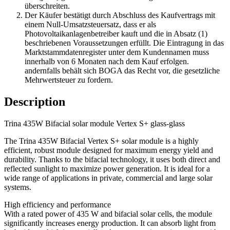
überschreiten.
Der Käufer bestätigt durch Abschluss des Kaufvertrags mit
einem Null-Umsatzsteuersatz, dass er als
Photovoltaikanlagenbetreiber kauft und die in Absatz (1)
beschriebenen Voraussetzungen erfüllt. Die Eintragung in das
Marktstammdatenregister unter dem Kundennamen muss
innerhalb von 6 Monaten nach dem Kauf erfolgen.
andernfalls behält sich BOGA das Recht vor, die gesetzliche
Mehrwertsteuer zu fordern.
Description
Trina 435W Bifacial solar module Vertex S+ glass-glass
The Trina 435W Bifacial Vertex S+ solar module is a highly
efficient, robust module designed for maximum energy yield and
durability.
Thanks to the bifacial technology, it uses both direct and
reflected sunlight to maximize power generation.
It is ideal for a
wide range of applications in private, commercial and large solar
systems.
High efficiency and performance
With a rated power of 435 W and bifacial solar cells, the module
significantly increases energy production.
It can absorb light from