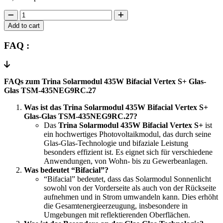
Trina
solar
Add to cart
module
435W
FAQ :
bifacial
vertex
S+
glass-
FAQs zum Trina Solarmodul 435W Bifacial Vertex S+ Glas-
glass
Glas TSM-435NEG9RC.27
TSM-
435NEG9RC.27
Was ist das Trina Solarmodul 435W Bifacial Vertex S+
quantity
Glas-Glas TSM-435NEG9RC.27?
Das
Trina Solarmodul 435W Bifacial Vertex S+
ist
ein hochwertiges Photovoltaikmodul, das durch seine
Glas-Glas-Technologie und bifaziale Leistung
besonders effizient ist. Es eignet sich für verschiedene
Anwendungen, von Wohn- bis zu Gewerbeanlagen.
Was bedeutet “Bifacial”?
“Bifacial” bedeutet, dass das Solarmodul Sonnenlicht
sowohl von der Vorderseite als auch von der Rückseite
aufnehmen und in Strom umwandeln kann. Dies erhöht
die Gesamtenergieerzeugung, insbesondere in
Umgebungen mit reflektierenden Oberflächen.