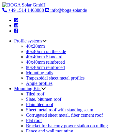
Skip
to
+49 1514 1463888
info@boga-solar.de
content
Profile systems
40x20mm
40x40mm on the side
40x40mm Standard
40x40mm reinforced
80x40mm reinforced
Mounting rails
Trapezoidal sheet metal profiles
Angle profiles
Mounting Kits
Tiled roof
Slate, bitumen roof
Plain tiled roof
Sheet metal roof with standing seam
Corrugated sheet metal, fiber cement roof
Flat roof
Bracket for balcony power station on railing
Fence and wall mounting