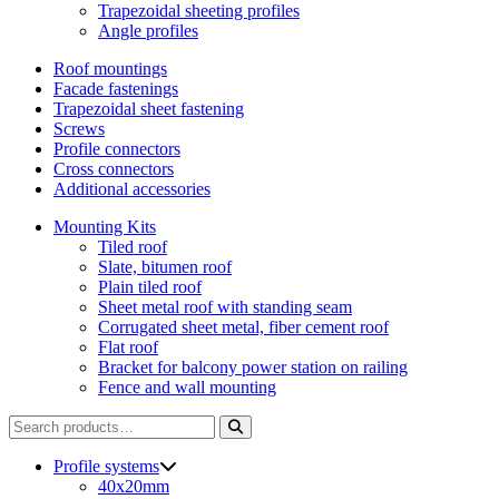
Trapezoidal sheeting profiles
Angle profiles
Roof mountings
Facade fastenings
Trapezoidal sheet fastening
Screws
Profile connectors
Cross connectors
Additional accessories
Mounting Kits
Tiled roof
Slate, bitumen roof
Plain tiled roof
Sheet metal roof with standing seam
Corrugated sheet metal, fiber cement roof
Flat roof
Bracket for balcony power station on railing
Fence and wall mounting
Search
for:
Profile systems
40x20mm