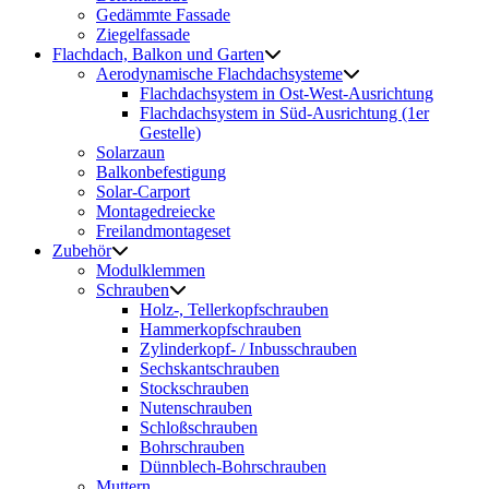
Gedämmte Fassade
Ziegelfassade
Flachdach, Balkon und Garten
Aerodynamische Flachdachsysteme
Flachdachsystem in Ost-West-Ausrichtung
Flachdachsystem in Süd-Ausrichtung (1er
Gestelle)
Solarzaun
Balkonbefestigung
Solar-Carport
Montagedreiecke
Freilandmontageset
Zubehör
Modulklemmen
Schrauben
Holz-, Tellerkopfschrauben
Hammerkopfschrauben
Zylinderkopf- / Inbusschrauben
Sechskantschrauben
Stockschrauben
Nutenschrauben
Schloßschrauben
Bohrschrauben
Dünnblech-Bohrschrauben
Muttern