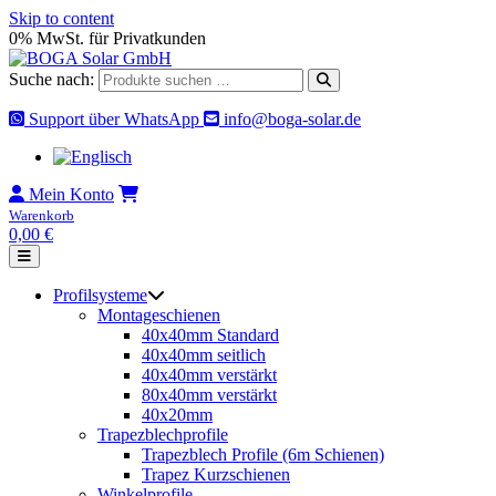
Skip to content
0% MwSt. für Privatkunden
Suche nach:
Support über WhatsApp
info@boga-solar.de
Mein Konto
Warenkorb
0,00
€
Profilsysteme
Montageschienen
40x40mm Standard
40x40mm seitlich
40x40mm verstärkt
80x40mm verstärkt
40x20mm
Trapezblechprofile
Trapezblech Profile (6m Schienen)
Trapez Kurzschienen
Winkelprofile