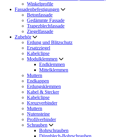
Winkelprofile
Fassadenbefestigungen
Betonfassade
Gedämmte Fassade
Trapezblechfassade
Ziegelfassade
Zubehör
Erdung und Blitzschutz
Ersatzziegel
Kabelclipse
Modulklemmen
Endklemmen
Mittelklemmen
Muttern
Endkappen
Erdungsklemmen
Kabel & Stecker
Kabelclipse
Kreuzverbinder
Muttern
Nutensteine
Profilverbinder
Schrauben
Bohrschrauben
Dünnblech-Bohrschrauben