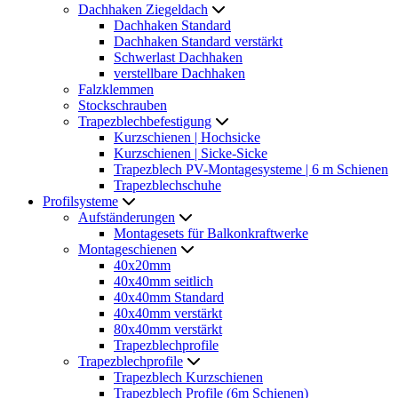
Dachhaken Ziegeldach
Dachhaken Standard
Dachhaken Standard verstärkt
Schwerlast Dachhaken
verstellbare Dachhaken
Falzklemmen
Stockschrauben
Trapezblechbefestigung
Kurzschienen | Hochsicke
Kurzschienen | Sicke-Sicke
Trapezblech PV-Montagesysteme | 6 m Schienen
Trapezblechschuhe
Profilsysteme
Aufständerungen
Montagesets für Balkonkraftwerke
Montageschienen
40x20mm
40x40mm seitlich
40x40mm Standard
40x40mm verstärkt
80x40mm verstärkt
Trapezblechprofile
Trapezblechprofile
Trapezblech Kurzschienen
Trapezblech Profile (6m Schienen)