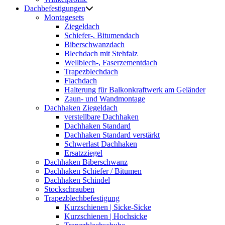
Dachbefestigungen
Montagesets
Ziegeldach
Schiefer-, Bitumendach
Biberschwanzdach
Blechdach mit Stehfalz
Wellblech-, Faserzementdach
Trapezblechdach
Flachdach
Halterung für Balkonkraftwerk am Geländer
Zaun- und Wandmontage
Dachhaken Ziegeldach
verstellbare Dachhaken
Dachhaken Standard
Dachhaken Standard verstärkt
Schwerlast Dachhaken
Ersatzziegel
Dachhaken Biberschwanz
Dachhaken Schiefer / Bitumen
Dachhaken Schindel
Stockschrauben
Trapezblechbefestigung
Kurzschienen | Sicke-Sicke
Kurzschienen | Hochsicke