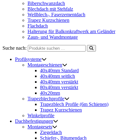
Biberschwanzdach
Blechdach mit Stehfalz
Wellblech-, Faserzementdach
Trapez Kurzschienen
Flachdach
Halterung für Balkonkraftwerk am Geländer
Zaun- und Wandmontage
Suche nach:
Profilsysteme
Montageschienen
40x40mm Standard
40x40mm seitlich
40x40mm verstärkt
80x40mm verstärkt
40x20mm
Trapezblechprofile
Trapezblech Profile (6m Schienen)
Trapez Kurzschienen
Winkelprofile
Dachbefestigungen
Montagesets
Ziegeldach
Schiefer-, Bitumendach