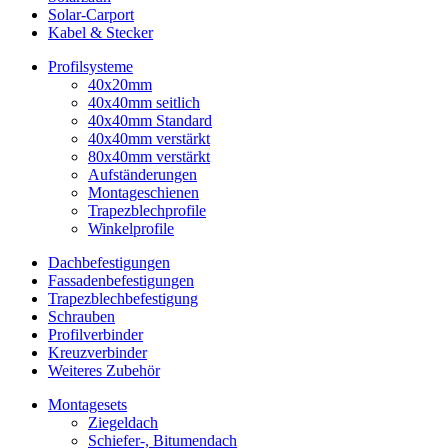
Solar-Carport
Kabel & Stecker
Profilsysteme
40x20mm
40x40mm seitlich
40x40mm Standard
40x40mm verstärkt
80x40mm verstärkt
Aufständerungen
Montageschienen
Trapezblechprofile
Winkelprofile
Dachbefestigungen
Fassadenbefestigungen
Trapezblechbefestigung
Schrauben
Profilverbinder
Kreuzverbinder
Weiteres Zubehör
Montagesets
Ziegeldach
Schiefer-, Bitumendach