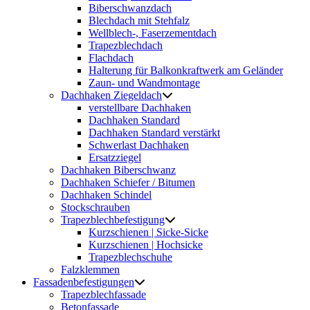
Biberschwanzdach
Blechdach mit Stehfalz
Wellblech-, Faserzementdach
Trapezblechdach
Flachdach
Halterung für Balkonkraftwerk am Geländer
Zaun- und Wandmontage
Dachhaken Ziegeldach
verstellbare Dachhaken
Dachhaken Standard
Dachhaken Standard verstärkt
Schwerlast Dachhaken
Ersatzziegel
Dachhaken Biberschwanz
Dachhaken Schiefer / Bitumen
Dachhaken Schindel
Stockschrauben
Trapezblechbefestigung
Kurzschienen | Sicke-Sicke
Kurzschienen | Hochsicke
Trapezblechschuhe
Falzklemmen
Fassadenbefestigungen
Trapezblechfassade
Betonfassade