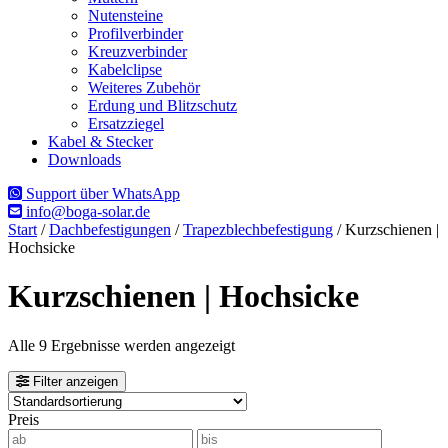
Nutensteine
Profilverbinder
Kreuzverbinder
Kabelclipse
Weiteres Zubehör
Erdung und Blitzschutz
Ersatzziegel
Kabel & Stecker
Downloads
Support über WhatsApp
info@boga-solar.de
Start
/
Dachbefestigungen
/
Trapezblechbefestigung
/ Kurzschienen |
Hochsicke
Kurzschienen | Hochsicke
Alle 9 Ergebnisse werden angezeigt
Filter anzeigen
Preis