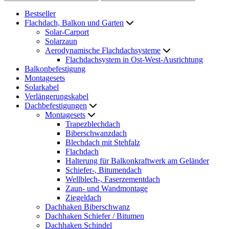
Bestseller
Flachdach, Balkon und Garten
Solar-Carport
Solarzaun
Aerodynamische Flachdachsysteme
Flachdachsystem in Ost-West-Ausrichtung
Balkonbefestigung
Montagesets
Solarkabel
Verlängerungskabel
Dachbefestigungen
Montagesets
Trapezblechdach
Biberschwanzdach
Blechdach mit Stehfalz
Flachdach
Halterung für Balkonkraftwerk am Geländer
Schiefer-, Bitumendach
Wellblech-, Faserzementdach
Zaun- und Wandmontage
Ziegeldach
Dachhaken Biberschwanz
Dachhaken Schiefer / Bitumen
Dachhaken Schindel