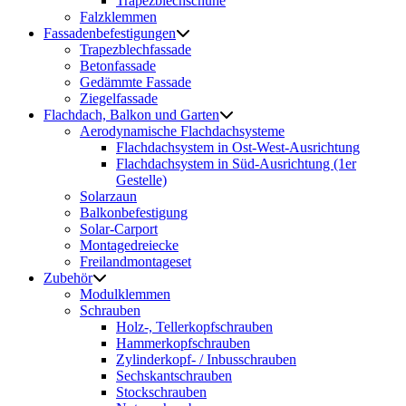
Trapezblechschuhe
Falzklemmen
Fassadenbefestigungen
Trapezblechfassade
Betonfassade
Gedämmte Fassade
Ziegelfassade
Flachdach, Balkon und Garten
Aerodynamische Flachdachsysteme
Flachdachsystem in Ost-West-Ausrichtung
Flachdachsystem in Süd-Ausrichtung (1er
Gestelle)
Solarzaun
Balkonbefestigung
Solar-Carport
Montagedreiecke
Freilandmontageset
Zubehör
Modulklemmen
Schrauben
Holz-, Tellerkopfschrauben
Hammerkopfschrauben
Zylinderkopf- / Inbusschrauben
Sechskantschrauben
Stockschrauben