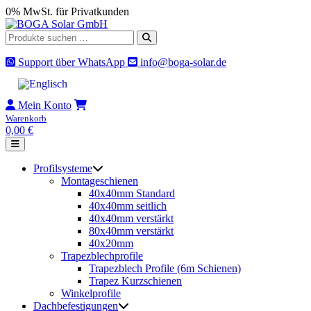
Skip
0% MwSt. für Privatkunden
to
content
Suche
nach:
Support über WhatsApp
info@boga-solar.de
Mein Konto
Warenkorb
0,00
€
Profilsysteme
Montageschienen
40x40mm Standard
40x40mm seitlich
40x40mm verstärkt
80x40mm verstärkt
40x20mm
Trapezblechprofile
Trapezblech Profile (6m Schienen)
Trapez Kurzschienen
Winkelprofile
Dachbefestigungen