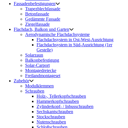
Fassadenbefestigungen
Trapezblechfassade
Betonfassade
Gedämmte Fassade
Ziegelfassade
Flachdach, Balkon und Garten
Aerodynamische Flachdachsysteme
Flachdachsystem in Ost-West-Ausrichtung
Flachdachsystem in Süd-Ausrichtung (1er
Gestelle)
Solarzaun
Balkonbefestigung
Solar-Carport
Montagedreiecke
Freilandmontageset
Zubehör
Modulklemmen
Schrauben
Holz-, Tellerkopfschrauben
Hammerkopfschrauben
Zylinderkopf- / Inbusschrauben
Sechskantschrauben
Stockschrauben
Nutenschrauben
Schloßschrauben