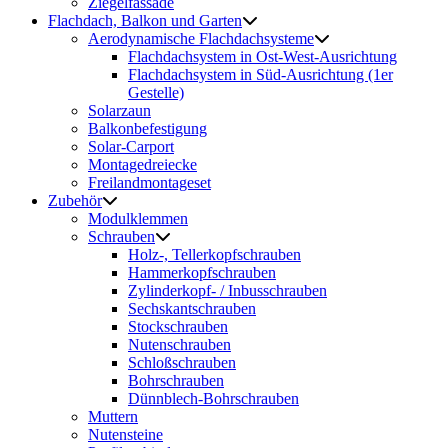
Ziegelfassade
Flachdach, Balkon und Garten
Aerodynamische Flachdachsysteme
Flachdachsystem in Ost-West-Ausrichtung
Flachdachsystem in Süd-Ausrichtung (1er
Gestelle)
Solarzaun
Balkonbefestigung
Solar-Carport
Montagedreiecke
Freilandmontageset
Zubehör
Modulklemmen
Schrauben
Holz-, Tellerkopfschrauben
Hammerkopfschrauben
Zylinderkopf- / Inbusschrauben
Sechskantschrauben
Stockschrauben
Nutenschrauben
Schloßschrauben
Bohrschrauben
Dünnblech-Bohrschrauben
Muttern
Nutensteine