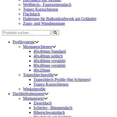
Wellblech-, Faserzementdach
Trapez Kurzschienen
Flachdach
Halterung für Balkonkraftwerk am Geländer
Zaun- und Wandmontage
Suche
nach:
Profilsysteme
Montageschienen
40x40mm Standard
40x40mm seitlich
40x40mm verstärkt
80x40mm verstärkt
40x20mm
Trapezblechprofile
Trapezblech Profile (6m Schienen)
Trapez Kurzschienen
Winkelprofile
Dachbefestigungen
Montagesets
Ziegeldach
Schiefer-, Bitumendach
Biberschwanzdach