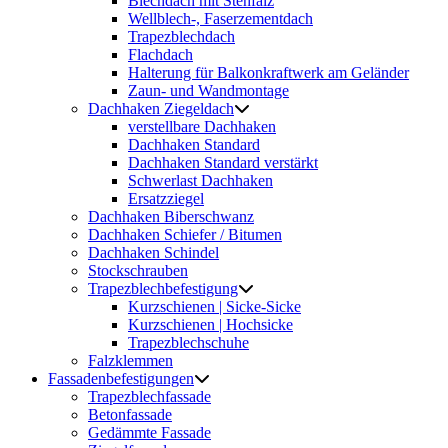
Blechdach mit Stehfalz
Wellblech-, Faserzementdach
Trapezblechdach
Flachdach
Halterung für Balkonkraftwerk am Geländer
Zaun- und Wandmontage
Dachhaken Ziegeldach
verstellbare Dachhaken
Dachhaken Standard
Dachhaken Standard verstärkt
Schwerlast Dachhaken
Ersatzziegel
Dachhaken Biberschwanz
Dachhaken Schiefer / Bitumen
Dachhaken Schindel
Stockschrauben
Trapezblechbefestigung
Kurzschienen | Sicke-Sicke
Kurzschienen | Hochsicke
Trapezblechschuhe
Falzklemmen
Fassadenbefestigungen
Trapezblechfassade
Betonfassade
Gedämmte Fassade