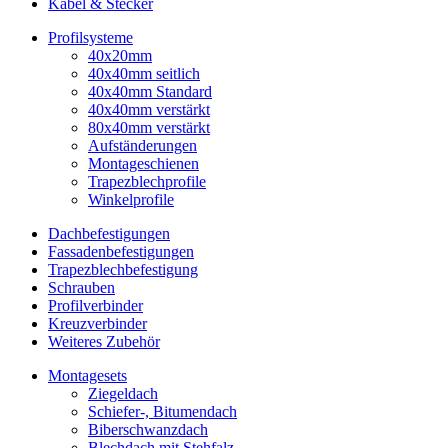
Kabel & Stecker
Profilsysteme
40x20mm
40x40mm seitlich
40x40mm Standard
40x40mm verstärkt
80x40mm verstärkt
Aufständerungen
Montageschienen
Trapezblechprofile
Winkelprofile
Dachbefestigungen
Fassadenbefestigungen
Trapezblechbefestigung
Schrauben
Profilverbinder
Kreuzverbinder
Weiteres Zubehör
Montagesets
Ziegeldach
Schiefer-, Bitumendach
Biberschwanzdach
Blechdach mit Stehfalz