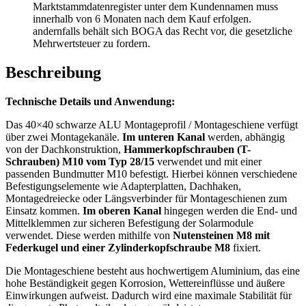
Marktstammdatenregister unter dem Kundennamen muss
innerhalb von 6 Monaten nach dem Kauf erfolgen.
andernfalls behält sich BOGA das Recht vor, die gesetzliche
Mehrwertsteuer zu fordern.
Beschreibung
Technische Details und Anwendung:
Das 40×40 schwarze ALU Montageprofil / Montageschiene verfügt
über zwei Montagekanäle.
Im unteren Kanal
werden, abhängig
von der Dachkonstruktion,
Hammerkopfschrauben (T-
Schrauben) M10 vom Typ 28/15
verwendet und mit einer
passenden Bundmutter M10 befestigt. Hierbei können verschiedene
Befestigungselemente wie Adapterplatten, Dachhaken,
Montagedreiecke oder Längsverbinder für Montageschienen zum
Einsatz kommen.
Im oberen Kanal
hingegen werden die End- und
Mittelklemmen zur sicheren Befestigung der Solarmodule
verwendet. Diese werden mithilfe von
Nutensteinen M8 mit
Federkugel und einer Zylinderkopfschraube M8
fixiert.
Die Montageschiene besteht aus hochwertigem Aluminium, das eine
hohe Beständigkeit gegen Korrosion, Wettereinflüsse und äußere
Einwirkungen aufweist. Dadurch wird eine maximale Stabilität für