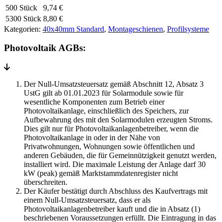
m
500 Stück
9,74
€
schwarz
5300 Stück
8,80
€
Menge
Kategorien:
40x40mm Standard
,
Montageschienen
,
Profilsysteme
Photovoltaik AGBs:
Der Null-Umsatzsteuersatz gemäß Abschnitt 12, Absatz 3
UstG gilt ab 01.01.2023 für Solarmodule sowie für
wesentliche Komponenten zum Betrieb einer
Photovoltaikanlage, einschließlich des Speichers, zur
Aufbewahrung des mit den Solarmodulen erzeugten Stroms.
Dies gilt nur für Photovoltaikanlagenbetreiber, wenn die
Photovoltaikanlage in oder in der Nähe von
Privatwohnungen, Wohnungen sowie öffentlichen und
anderen Gebäuden, die für Gemeinnützigkeit genutzt werden,
installiert wird. Die maximale Leistung der Anlage darf 30
kW (peak) gemäß Marktstammdatenregister nicht
überschreiten.
Der Käufer bestätigt durch Abschluss des Kaufvertrags mit
einem Null-Umsatzsteuersatz, dass er als
Photovoltaikanlagenbetreiber kauft und die in Absatz (1)
beschriebenen Voraussetzungen erfüllt. Die Eintragung in das