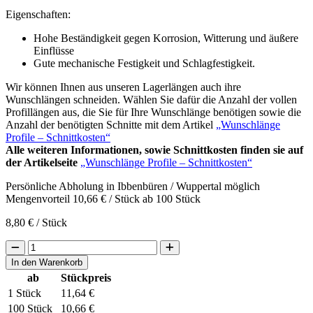
Eigenschaften:
Hohe Beständigkeit gegen Korrosion, Witterung und äußere
Einflüsse
Gute mechanische Festigkeit und Schlagfestigkeit.
Wir können Ihnen aus unseren Lagerlängen auch ihre
Wunschlängen schneiden. Wählen Sie dafür die Anzahl der vollen
Profillängen aus, die Sie für Ihre Wunschlänge benötigen sowie die
Anzahl der benötigten Schnitte mit dem Artikel
„Wunschlänge
Profile – Schnittkosten“
Alle weiteren Informationen, sowie Schnittkosten finden sie auf
der Artikelseite
„Wunschlänge Profile – Schnittkosten“
Persönliche Abholung in Ibbenbüren / Wuppertal möglich
Mengenvorteil
10,66
€
/ Stück ab 100 Stück
8,80
€
/ Stück
40x40
ALU
In den Warenkorb
Montageprofil
ab
Stückpreis
Montageschiene
1 Stück
11,64
€
in
1,20
100 Stück
10,66
€