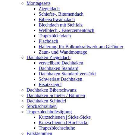
Montagesets
Ziegeldach
Schiefer-, Bitumendach
Biberschwanzdach
Blechdach mit Stehfalz
Wellblech-, Faserzementdach
Trapezblechdach
Flachdach
Halterung für Balkonkraftwerk am Geländer
Zaun- und Wandmontage
Dachhaken Ziegeldach
verstellbare Dachhaken
Dachhaken Standard
Dachhaken Standard verstärkt
Schwerlast Dachhaken
Ersatzziegel
Dachhaken Biberschwanz
Dachhaken Schiefer / Bitumen
Dachhaken Schindel
Stockschrauben
Trapezblechbefestigung
Kurzschienen | Sicke-Sicke
Kurzschienen | Hochsicke
Trapezblechschuhe
Falzklemmen