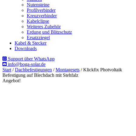
Nutensteine
Profilverbinder
Kreuzverbinder
Kabelclipse
Weiteres Zubehör
Erdung und Blitzschutz
Ersatzziegel
Kabel & Stecker
Downloads
Support über WhatsApp
info@boga-solar.de
Start
/
Dachbefestigungen
/
Montagesets
/ Klickfix Photvoltaik
Befestigung auf Blechdach mit Stehfalz
Angebot!