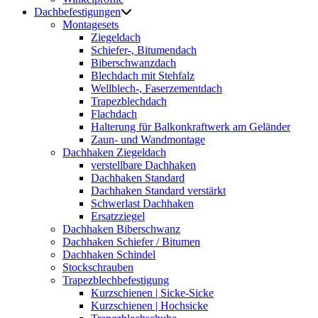
Dachbefestigungen
Montagesets
Ziegeldach
Schiefer-, Bitumendach
Biberschwanzdach
Blechdach mit Stehfalz
Wellblech-, Faserzementdach
Trapezblechdach
Flachdach
Halterung für Balkonkraftwerk am Geländer
Zaun- und Wandmontage
Dachhaken Ziegeldach
verstellbare Dachhaken
Dachhaken Standard
Dachhaken Standard verstärkt
Schwerlast Dachhaken
Ersatzziegel
Dachhaken Biberschwanz
Dachhaken Schiefer / Bitumen
Dachhaken Schindel
Stockschrauben
Trapezblechbefestigung
Kurzschienen | Sicke-Sicke
Kurzschienen | Hochsicke