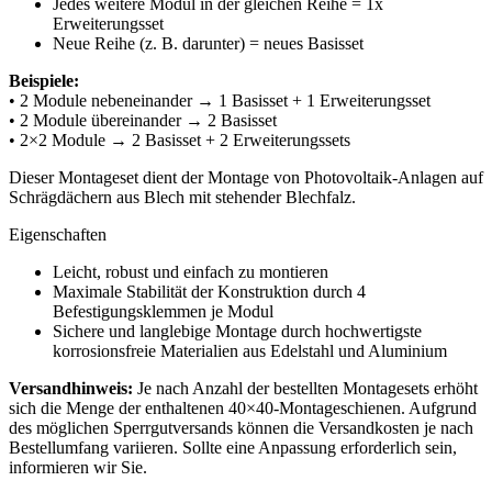
Jedes weitere Modul in der gleichen Reihe = 1x
Erweiterungsset
Neue Reihe (z. B. darunter) = neues Basisset
Beispiele:
• 2 Module nebeneinander → 1 Basisset + 1 Erweiterungsset
• 2 Module übereinander → 2 Basisset
• 2×2 Module → 2 Basisset + 2 Erweiterungssets
Dieser Montageset dient der Montage von Photovoltaik-Anlagen auf
Schrägdächern aus Blech mit stehender Blechfalz.
Eigenschaften
Leicht, robust und einfach zu montieren
Maximale Stabilität der Konstruktion durch 4
Befestigungsklemmen je Modul
Sichere und langlebige Montage durch hochwertigste
korrosionsfreie Materialien aus Edelstahl und Aluminium
Versandhinweis:
Je nach Anzahl der bestellten Montagesets erhöht
sich die Menge der enthaltenen 40×40-Montageschienen. Aufgrund
des möglichen Sperrgutversands können die Versandkosten je nach
Bestellumfang variieren. Sollte eine Anpassung erforderlich sein,
informieren wir Sie.