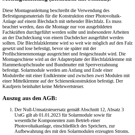
Diese Montageanleitung beschreibt die Verwendung des
Befestigungsmaterials für die Konstruktion einer Photovoltaik-
Anlage auf einem Blechdach mit stehender Blechfalz. Es muss
beachtet werden, dass die Montage nur von ausgebildeten
Fachkräften durchgeführt werden sollte und insbesondere Arbeiten
an der Dachdeckung von einem Dachdecker ausgeführt werden
sollten. Die Blechfalzklemme wird so weit wie möglich auf den Falz
gesetzt und lose befestigt, bevor sie später mit der
Profilschienenmontage ausgerichtet und festgeschraubt wird. Die
Montageschiene wird an der Adapterplatte der Blechfalzklemme mit
Hammerkopfschraube und Bundmutter mit Sperrverzahnung
befestigt. Solarmodule werden am Anfang und Ende einer
Modulreihe mit einer Endklemme und zwischen zwei Modulen mit
einer Mittelklemme auf der Schienenkonstruktion befestigt. Der
Kaufpreis beinhaltet keine Mehrwertsteuer.
Auszug aus den AGB:
Der Null-Umsatzsteuersatz gemäß Abschnitt 12, Absatz 3
UstG gilt ab 01.01.2023 für Solarmodule sowie für
wesentliche Komponenten zum Betrieb einer
Photovoltaikanlage, einschließlich des Speichers, zur
Aufbewahrung des mit den Solarmodulen erzeugten Stroms.