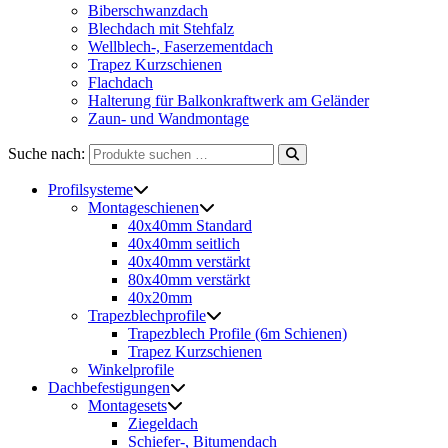
Biberschwanzdach
Blechdach mit Stehfalz
Wellblech-, Faserzementdach
Trapez Kurzschienen
Flachdach
Halterung für Balkonkraftwerk am Geländer
Zaun- und Wandmontage
Suche nach:
Profilsysteme
Montageschienen
40x40mm Standard
40x40mm seitlich
40x40mm verstärkt
80x40mm verstärkt
40x20mm
Trapezblechprofile
Trapezblech Profile (6m Schienen)
Trapez Kurzschienen
Winkelprofile
Dachbefestigungen
Montagesets
Ziegeldach
Schiefer-, Bitumendach