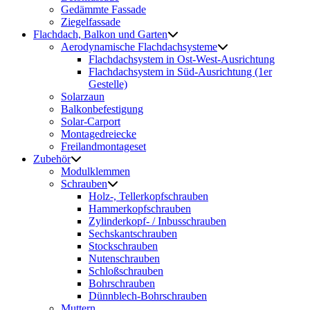
Gedämmte Fassade
Ziegelfassade
Flachdach, Balkon und Garten
Aerodynamische Flachdachsysteme
Flachdachsystem in Ost-West-Ausrichtung
Flachdachsystem in Süd-Ausrichtung (1er
Gestelle)
Solarzaun
Balkonbefestigung
Solar-Carport
Montagedreiecke
Freilandmontageset
Zubehör
Modulklemmen
Schrauben
Holz-, Tellerkopfschrauben
Hammerkopfschrauben
Zylinderkopf- / Inbusschrauben
Sechskantschrauben
Stockschrauben
Nutenschrauben
Schloßschrauben
Bohrschrauben
Dünnblech-Bohrschrauben
Muttern