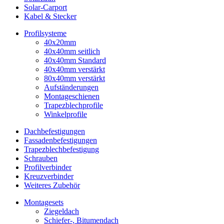
Solar-Carport
Kabel & Stecker
Profilsysteme
40x20mm
40x40mm seitlich
40x40mm Standard
40x40mm verstärkt
80x40mm verstärkt
Aufständerungen
Montageschienen
Trapezblechprofile
Winkelprofile
Dachbefestigungen
Fassadenbefestigungen
Trapezblechbefestigung
Schrauben
Profilverbinder
Kreuzverbinder
Weiteres Zubehör
Montagesets
Ziegeldach
Schiefer-, Bitumendach