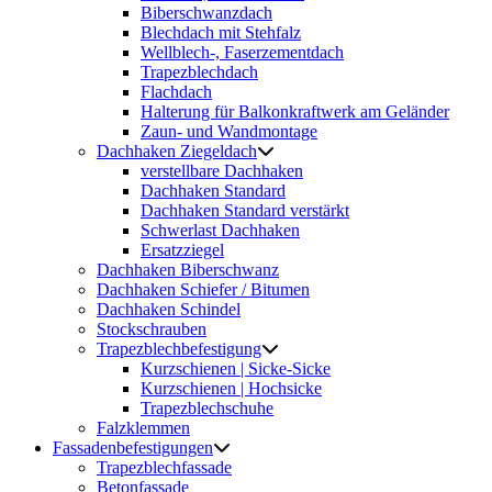
Biberschwanzdach
Blechdach mit Stehfalz
Wellblech-, Faserzementdach
Trapezblechdach
Flachdach
Halterung für Balkonkraftwerk am Geländer
Zaun- und Wandmontage
Dachhaken Ziegeldach
verstellbare Dachhaken
Dachhaken Standard
Dachhaken Standard verstärkt
Schwerlast Dachhaken
Ersatzziegel
Dachhaken Biberschwanz
Dachhaken Schiefer / Bitumen
Dachhaken Schindel
Stockschrauben
Trapezblechbefestigung
Kurzschienen | Sicke-Sicke
Kurzschienen | Hochsicke
Trapezblechschuhe
Falzklemmen
Fassadenbefestigungen
Trapezblechfassade
Betonfassade