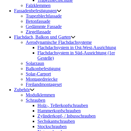
Trapezblechschuhe
Falzklemmen
Fassadenbefestigungen
Trapezblechfassade
Betonfassade
Gedämmte Fassade
Ziegelfassade
Flachdach, Balkon und Garten
Aerodynamische Flachdachsysteme
Flachdachsystem in Ost-West-Ausrichtung
Flachdachsystem in Süd-Ausrichtung (1er
Gestelle)
Solarzaun
Balkonbefestigung
Solar-Carport
Montagedreiecke
Freilandmontageset
Zubehör
Modulklemmen
Schrauben
Holz-, Tellerkopfschrauben
Hammerkopfschrauben
Zylinderkopf- / Inbusschrauben
Sechskantschrauben
Stockschrauben