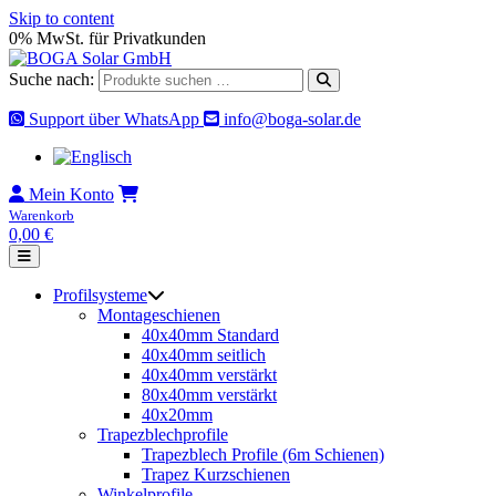
Skip to content
0% MwSt. für Privatkunden
Suche nach:
Support über WhatsApp
info@boga-solar.de
Mein Konto
Warenkorb
0,00
€
Profilsysteme
Montageschienen
40x40mm Standard
40x40mm seitlich
40x40mm verstärkt
80x40mm verstärkt
40x20mm
Trapezblechprofile
Trapezblech Profile (6m Schienen)
Trapez Kurzschienen
Winkelprofile