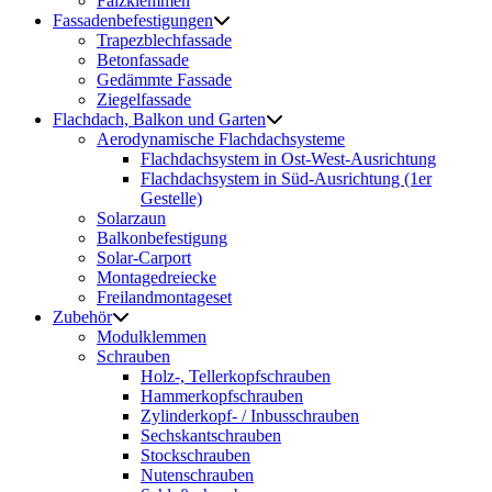
Falzklemmen
Fassadenbefestigungen
Trapezblechfassade
Betonfassade
Gedämmte Fassade
Ziegelfassade
Flachdach, Balkon und Garten
Aerodynamische Flachdachsysteme
Flachdachsystem in Ost-West-Ausrichtung
Flachdachsystem in Süd-Ausrichtung (1er
Gestelle)
Solarzaun
Balkonbefestigung
Solar-Carport
Montagedreiecke
Freilandmontageset
Zubehör
Modulklemmen
Schrauben
Holz-, Tellerkopfschrauben
Hammerkopfschrauben
Zylinderkopf- / Inbusschrauben
Sechskantschrauben
Stockschrauben
Nutenschrauben