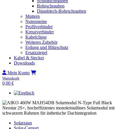
Schloßschrauben
Bohrschrauben
Dünnblech-Bohrschrauben
Muttern
Nutensteine
Profilverbinder
Kreuzverbinder
Kabelclipse
Weiteres Zubehör
Erdung und Blitzschutz
Ersatzziegel
Kabel & Stecker
Downloads
Mein Konto
Warenkorb
0,00
€
Solarzaun
Solar-Carport