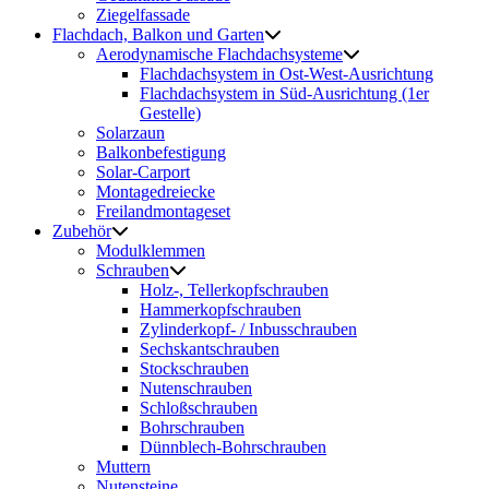
Ziegelfassade
Flachdach, Balkon und Garten
Aerodynamische Flachdachsysteme
Flachdachsystem in Ost-West-Ausrichtung
Flachdachsystem in Süd-Ausrichtung (1er
Gestelle)
Solarzaun
Balkonbefestigung
Solar-Carport
Montagedreiecke
Freilandmontageset
Zubehör
Modulklemmen
Schrauben
Holz-, Tellerkopfschrauben
Hammerkopfschrauben
Zylinderkopf- / Inbusschrauben
Sechskantschrauben
Stockschrauben
Nutenschrauben
Schloßschrauben
Bohrschrauben
Dünnblech-Bohrschrauben
Muttern
Nutensteine