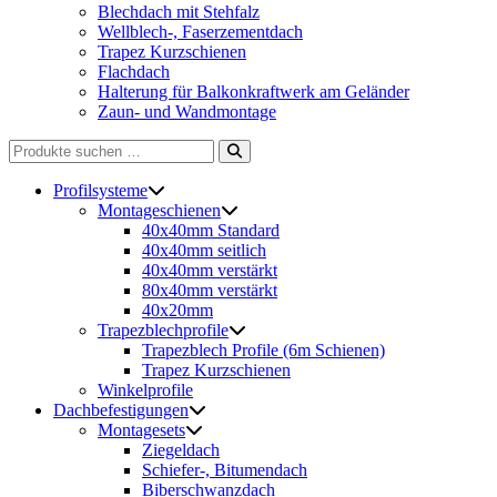
Blechdach mit Stehfalz
Wellblech-, Faserzementdach
Trapez Kurzschienen
Flachdach
Halterung für Balkonkraftwerk am Geländer
Zaun- und Wandmontage
Suche
nach:
Profilsysteme
Montageschienen
40x40mm Standard
40x40mm seitlich
40x40mm verstärkt
80x40mm verstärkt
40x20mm
Trapezblechprofile
Trapezblech Profile (6m Schienen)
Trapez Kurzschienen
Winkelprofile
Dachbefestigungen
Montagesets
Ziegeldach
Schiefer-, Bitumendach
Biberschwanzdach