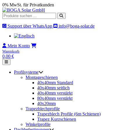
Skip
0% MwSt. für Privatkunden
to
content
Suche
nach:
Support über WhatsApp
info@boga-solar.de
Mein Konto
Warenkorb
0,00
€
Profilsysteme
Montageschienen
40x40mm Standard
40x40mm seitlich
40x40mm verstärkt
80x40mm verstärkt
40x20mm
Trapezblechprofile
Trapezblech Profile (6m Schienen)
Trapez Kurzschienen
Winkelprofile
Dachbefestigungen