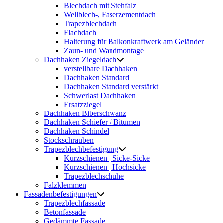
Blechdach mit Stehfalz
Wellblech-, Faserzementdach
Trapezblechdach
Flachdach
Halterung für Balkonkraftwerk am Geländer
Zaun- und Wandmontage
Dachhaken Ziegeldach
verstellbare Dachhaken
Dachhaken Standard
Dachhaken Standard verstärkt
Schwerlast Dachhaken
Ersatzziegel
Dachhaken Biberschwanz
Dachhaken Schiefer / Bitumen
Dachhaken Schindel
Stockschrauben
Trapezblechbefestigung
Kurzschienen | Sicke-Sicke
Kurzschienen | Hochsicke
Trapezblechschuhe
Falzklemmen
Fassadenbefestigungen
Trapezblechfassade
Betonfassade
Gedämmte Fassade