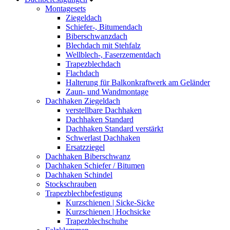
Montagesets
Ziegeldach
Schiefer-, Bitumendach
Biberschwanzdach
Blechdach mit Stehfalz
Wellblech-, Faserzementdach
Trapezblechdach
Flachdach
Halterung für Balkonkraftwerk am Geländer
Zaun- und Wandmontage
Dachhaken Ziegeldach
verstellbare Dachhaken
Dachhaken Standard
Dachhaken Standard verstärkt
Schwerlast Dachhaken
Ersatzziegel
Dachhaken Biberschwanz
Dachhaken Schiefer / Bitumen
Dachhaken Schindel
Stockschrauben
Trapezblechbefestigung
Kurzschienen | Sicke-Sicke
Kurzschienen | Hochsicke
Trapezblechschuhe