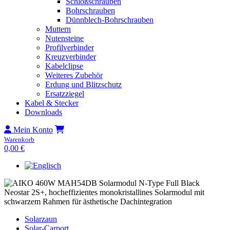
Schloßschrauben
Bohrschrauben
Dünnblech-Bohrschrauben
Muttern
Nutensteine
Profilverbinder
Kreuzverbinder
Kabelclipse
Weiteres Zubehör
Erdung und Blitzschutz
Ersatzziegel
Kabel & Stecker
Downloads
Mein Konto
Warenkorb
0,00
€
Solarzaun
Solar-Carport