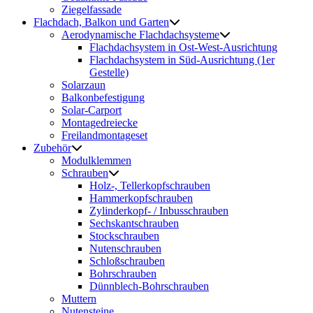
Ziegelfassade
Flachdach, Balkon und Garten
Aerodynamische Flachdachsysteme
Flachdachsystem in Ost-West-Ausrichtung
Flachdachsystem in Süd-Ausrichtung (1er
Gestelle)
Solarzaun
Balkonbefestigung
Solar-Carport
Montagedreiecke
Freilandmontageset
Zubehör
Modulklemmen
Schrauben
Holz-, Tellerkopfschrauben
Hammerkopfschrauben
Zylinderkopf- / Inbusschrauben
Sechskantschrauben
Stockschrauben
Nutenschrauben
Schloßschrauben
Bohrschrauben
Dünnblech-Bohrschrauben
Muttern
Nutensteine