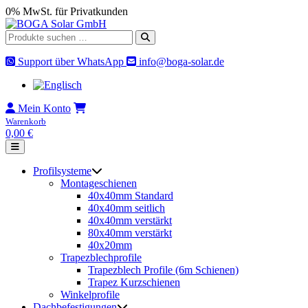
Skip
0% MwSt. für Privatkunden
to
content
Suche
nach:
Support über WhatsApp
info@boga-solar.de
Mein Konto
Warenkorb
0,00
€
Profilsysteme
Montageschienen
40x40mm Standard
40x40mm seitlich
40x40mm verstärkt
80x40mm verstärkt
40x20mm
Trapezblechprofile
Trapezblech Profile (6m Schienen)
Trapez Kurzschienen
Winkelprofile
Dachbefestigungen