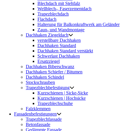
Blechdach mit Stehfalz
Wellblech-, Faserzementdach
Trapezblechdach
Flachdach
Halterung für Balkonkraftwerk am Geländer
Zaun- und Wandmontage
Dachhaken Ziegeldach
verstellbare Dachhaken
Dachhaken Standard
Dachhaken Standard verstärkt
Schwerlast Dachhaken
Ersatzziegel
Dachhaken Biberschwanz
Dachhaken Schiefer / Bitumen
Dachhaken Schindel
Stockschrauben
Trapezblechbefestigung
Kurzschienen | Sicke-Sicke
Kurzschienen | Hochsicke
Trapezblechschuhe
Falzklemmen
Fassadenbefestigungen
Trapezblechfassade
Betonfassade
Gedämmte Fassade