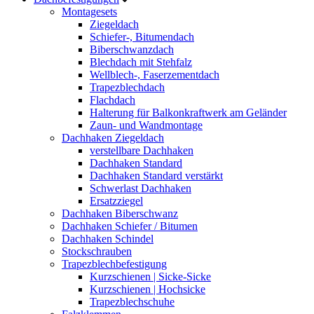
Montagesets
Ziegeldach
Schiefer-, Bitumendach
Biberschwanzdach
Blechdach mit Stehfalz
Wellblech-, Faserzementdach
Trapezblechdach
Flachdach
Halterung für Balkonkraftwerk am Geländer
Zaun- und Wandmontage
Dachhaken Ziegeldach
verstellbare Dachhaken
Dachhaken Standard
Dachhaken Standard verstärkt
Schwerlast Dachhaken
Ersatzziegel
Dachhaken Biberschwanz
Dachhaken Schiefer / Bitumen
Dachhaken Schindel
Stockschrauben
Trapezblechbefestigung
Kurzschienen | Sicke-Sicke
Kurzschienen | Hochsicke
Trapezblechschuhe