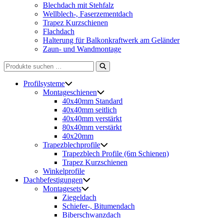
Blechdach mit Stehfalz
Wellblech-, Faserzementdach
Trapez Kurzschienen
Flachdach
Halterung für Balkonkraftwerk am Geländer
Zaun- und Wandmontage
Suche
nach:
Profilsysteme
Montageschienen
40x40mm Standard
40x40mm seitlich
40x40mm verstärkt
80x40mm verstärkt
40x20mm
Trapezblechprofile
Trapezblech Profile (6m Schienen)
Trapez Kurzschienen
Winkelprofile
Dachbefestigungen
Montagesets
Ziegeldach
Schiefer-, Bitumendach
Biberschwanzdach