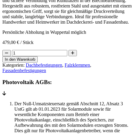
und sichere Verbindung von Rundfalzen in der Blechbearbeitung.
Hergestellt aus robustem, rostfreiem Stahl und ausgestattet mit einem
ergonomischen Griff, sorgt sie für gleichmäßige Druckverteilung
und stabile, langlebige Verbindungen. Ideal für professionelle
Handwerker und Heimwerker im Dachdeckerei- und Fassadenbau.
Persönliche Abholung in Wuppertal möglich
479,00
€
/ Stück
Rundfalzklemme
50er
In den Warenkorb
VPE
Kategorien:
Dachbefestigungen
,
Falzklemmen
,
Menge
Fassadenbefestigungen
Photovoltaik AGBs:
Der Null-Umsatzsteuersatz gemäß Abschnitt 12, Absatz 3
UstG gilt ab 01.01.2023 für Solarmodule sowie für
wesentliche Komponenten zum Betrieb einer
Photovoltaikanlage, einschließlich des Speichers, zur
Aufbewahrung des mit den Solarmodulen erzeugten Stroms.
Dies gilt nur für Photovoltaikanlagenbetreiber, wenn die