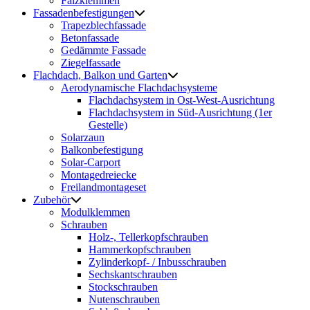
Falzklemmen
Fassadenbefestigungen
Trapezblechfassade
Betonfassade
Gedämmte Fassade
Ziegelfassade
Flachdach, Balkon und Garten
Aerodynamische Flachdachsysteme
Flachdachsystem in Ost-West-Ausrichtung
Flachdachsystem in Süd-Ausrichtung (1er
Gestelle)
Solarzaun
Balkonbefestigung
Solar-Carport
Montagedreiecke
Freilandmontageset
Zubehör
Modulklemmen
Schrauben
Holz-, Tellerkopfschrauben
Hammerkopfschrauben
Zylinderkopf- / Inbusschrauben
Sechskantschrauben
Stockschrauben
Nutenschrauben