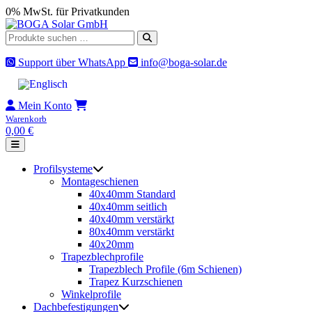
Skip
0% MwSt. für Privatkunden
to
content
Suche
nach:
Support über WhatsApp
info@boga-solar.de
Mein Konto
Warenkorb
0,00
€
Profilsysteme
Montageschienen
40x40mm Standard
40x40mm seitlich
40x40mm verstärkt
80x40mm verstärkt
40x20mm
Trapezblechprofile
Trapezblech Profile (6m Schienen)
Trapez Kurzschienen
Winkelprofile
Dachbefestigungen