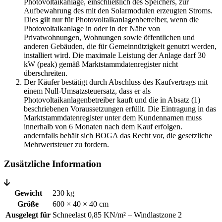
Photovoltaikanlage, einschließlich des Speichers, zur
Aufbewahrung des mit den Solarmodulen erzeugten Stroms.
Dies gilt nur für Photovoltaikanlagenbetreiber, wenn die
Photovoltaikanlage in oder in der Nähe von
Privatwohnungen, Wohnungen sowie öffentlichen und
anderen Gebäuden, die für Gemeinnützigkeit genutzt werden,
installiert wird. Die maximale Leistung der Anlage darf 30
kW (peak) gemäß Marktstammdatenregister nicht
überschreiten.
Der Käufer bestätigt durch Abschluss des Kaufvertrags mit
einem Null-Umsatzsteuersatz, dass er als
Photovoltaikanlagenbetreiber kauft und die in Absatz (1)
beschriebenen Voraussetzungen erfüllt. Die Eintragung in das
Marktstammdatenregister unter dem Kundennamen muss
innerhalb von 6 Monaten nach dem Kauf erfolgen.
andernfalls behält sich BOGA das Recht vor, die gesetzliche
Mehrwertsteuer zu fordern.
Zusätzliche Information
Gewicht
230 kg
Größe
600 × 40 × 40 cm
Ausgelegt für
Schneelast 0,85 KN/m² – Windlastzone 2