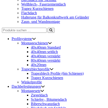
Wellblech-, Faserzementdach
Trapez Kurzschienen
Flachdach
Halterung für Balkonkraftwerk am Geländer
Zaun- und Wandmontage
Suche
nach:
Profilsysteme
Montageschienen
40x40mm Standard
40x40mm seitlich
40x40mm verstärkt
80x40mm verstärkt
40x20mm
Trapezblechprofile
Trapezblech Profile (6m Schienen)
Trapez Kurzschienen
Winkelprofile
Dachbefestigungen
Montagesets
Ziegeldach
Schiefer-, Bitumendach
Biberschwanzdach