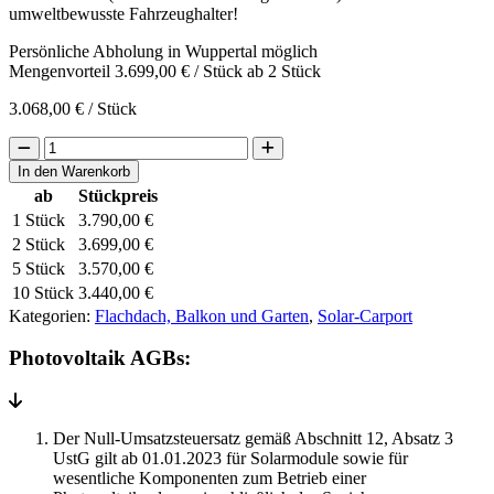
umweltbewusste Fahrzeughalter!
Persönliche Abholung in Wuppertal möglich
Mengenvorteil
3.699,00
€
/ Stück ab 2 Stück
3.068,00
€
/ Stück
Solar-
Carport
In den Warenkorb
Performance
ab
Stückpreis
Single
1 Stück
3.790,00
€
Schneelast
0,85
2 Stück
3.699,00
€
kN/m²
5 Stück
3.570,00
€
–
10 Stück
3.440,00
€
Windlastzone
Kategorien:
Flachdach, Balkon und Garten
,
Solar-Carport
2
Menge
Photovoltaik AGBs:
Der Null-Umsatzsteuersatz gemäß Abschnitt 12, Absatz 3
UstG gilt ab 01.01.2023 für Solarmodule sowie für
wesentliche Komponenten zum Betrieb einer