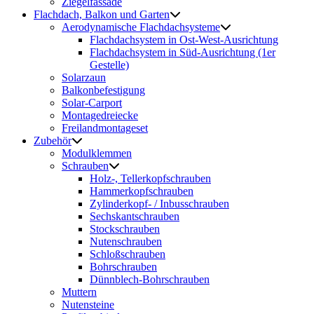
Ziegelfassade
Flachdach, Balkon und Garten
Aerodynamische Flachdachsysteme
Flachdachsystem in Ost-West-Ausrichtung
Flachdachsystem in Süd-Ausrichtung (1er
Gestelle)
Solarzaun
Balkonbefestigung
Solar-Carport
Montagedreiecke
Freilandmontageset
Zubehör
Modulklemmen
Schrauben
Holz-, Tellerkopfschrauben
Hammerkopfschrauben
Zylinderkopf- / Inbusschrauben
Sechskantschrauben
Stockschrauben
Nutenschrauben
Schloßschrauben
Bohrschrauben
Dünnblech-Bohrschrauben
Muttern
Nutensteine