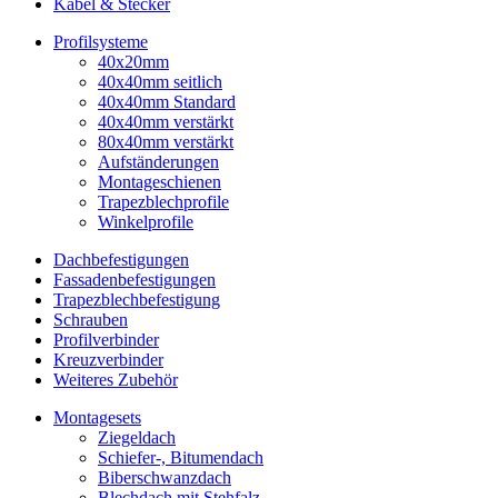
Kabel & Stecker
Profilsysteme
40x20mm
40x40mm seitlich
40x40mm Standard
40x40mm verstärkt
80x40mm verstärkt
Aufständerungen
Montageschienen
Trapezblechprofile
Winkelprofile
Dachbefestigungen
Fassadenbefestigungen
Trapezblechbefestigung
Schrauben
Profilverbinder
Kreuzverbinder
Weiteres Zubehör
Montagesets
Ziegeldach
Schiefer-, Bitumendach
Biberschwanzdach
Blechdach mit Stehfalz