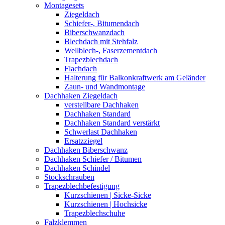
Montagesets
Ziegeldach
Schiefer-, Bitumendach
Biberschwanzdach
Blechdach mit Stehfalz
Wellblech-, Faserzementdach
Trapezblechdach
Flachdach
Halterung für Balkonkraftwerk am Geländer
Zaun- und Wandmontage
Dachhaken Ziegeldach
verstellbare Dachhaken
Dachhaken Standard
Dachhaken Standard verstärkt
Schwerlast Dachhaken
Ersatzziegel
Dachhaken Biberschwanz
Dachhaken Schiefer / Bitumen
Dachhaken Schindel
Stockschrauben
Trapezblechbefestigung
Kurzschienen | Sicke-Sicke
Kurzschienen | Hochsicke
Trapezblechschuhe
Falzklemmen