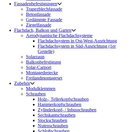
Fassadenbefestigungen
Trapezblechfassade
Betonfassade
Gedämmte Fassade
Ziegelfassade
Flachdach, Balkon und Garten
Aerodynamische Flachdachsysteme
Flachdachsystem in Ost-West-Ausrichtung
Flachdachsystem in Süd-Ausrichtung (1er
Gestelle)
Solarzaun
Balkonbefestigung
Solar-Carport
Montagedreiecke
Freilandmontageset
Zubehör
Modulklemmen
Schrauben
Holz-, Tellerkopfschrauben
Hammerkopfschrauben
Zylinderkopf- / Inbusschrauben
Sechskantschrauben
Stockschrauben
Nutenschrauben
Schloßschrauben