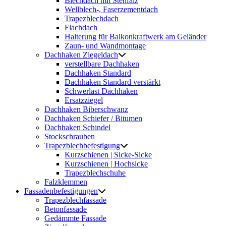
Blechdach mit Stehfalz
Wellblech-, Faserzementdach
Trapezblechdach
Flachdach
Halterung für Balkonkraftwerk am Geländer
Zaun- und Wandmontage
Dachhaken Ziegeldach
verstellbare Dachhaken
Dachhaken Standard
Dachhaken Standard verstärkt
Schwerlast Dachhaken
Ersatzziegel
Dachhaken Biberschwanz
Dachhaken Schiefer / Bitumen
Dachhaken Schindel
Stockschrauben
Trapezblechbefestigung
Kurzschienen | Sicke-Sicke
Kurzschienen | Hochsicke
Trapezblechschuhe
Falzklemmen
Fassadenbefestigungen
Trapezblechfassade
Betonfassade
Gedämmte Fassade