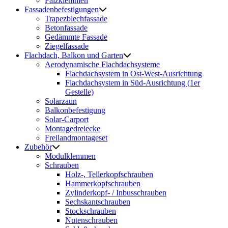
Falzklemmen
Fassadenbefestigungen
Trapezblechfassade
Betonfassade
Gedämmte Fassade
Ziegelfassade
Flachdach, Balkon und Garten
Aerodynamische Flachdachsysteme
Flachdachsystem in Ost-West-Ausrichtung
Flachdachsystem in Süd-Ausrichtung (1er
Gestelle)
Solarzaun
Balkonbefestigung
Solar-Carport
Montagedreiecke
Freilandmontageset
Zubehör
Modulklemmen
Schrauben
Holz-, Tellerkopfschrauben
Hammerkopfschrauben
Zylinderkopf- / Inbusschrauben
Sechskantschrauben
Stockschrauben
Nutenschrauben