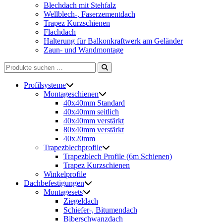
Blechdach mit Stehfalz
Wellblech-, Faserzementdach
Trapez Kurzschienen
Flachdach
Halterung für Balkonkraftwerk am Geländer
Zaun- und Wandmontage
Suche
nach:
Profilsysteme
Montageschienen
40x40mm Standard
40x40mm seitlich
40x40mm verstärkt
80x40mm verstärkt
40x20mm
Trapezblechprofile
Trapezblech Profile (6m Schienen)
Trapez Kurzschienen
Winkelprofile
Dachbefestigungen
Montagesets
Ziegeldach
Schiefer-, Bitumendach
Biberschwanzdach