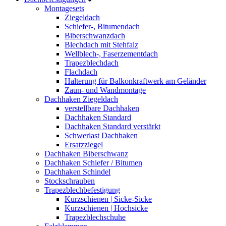
Montagesets
Ziegeldach
Schiefer-, Bitumendach
Biberschwanzdach
Blechdach mit Stehfalz
Wellblech-, Faserzementdach
Trapezblechdach
Flachdach
Halterung für Balkonkraftwerk am Geländer
Zaun- und Wandmontage
Dachhaken Ziegeldach
verstellbare Dachhaken
Dachhaken Standard
Dachhaken Standard verstärkt
Schwerlast Dachhaken
Ersatzziegel
Dachhaken Biberschwanz
Dachhaken Schiefer / Bitumen
Dachhaken Schindel
Stockschrauben
Trapezblechbefestigung
Kurzschienen | Sicke-Sicke
Kurzschienen | Hochsicke
Trapezblechschuhe