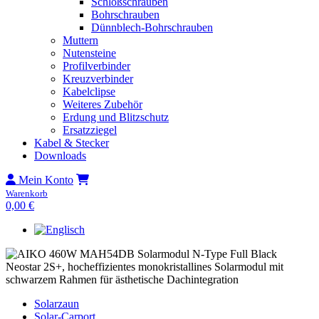
Schloßschrauben
Bohrschrauben
Dünnblech-Bohrschrauben
Muttern
Nutensteine
Profilverbinder
Kreuzverbinder
Kabelclipse
Weiteres Zubehör
Erdung und Blitzschutz
Ersatzziegel
Kabel & Stecker
Downloads
Mein Konto
Warenkorb
0,00
€
Solarzaun
Solar-Carport