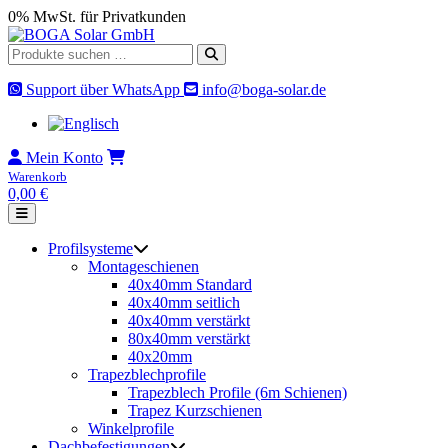
Skip
0% MwSt. für Privatkunden
to
content
Suche
nach:
Support über WhatsApp
info@boga-solar.de
Mein Konto
Warenkorb
0,00
€
Profilsysteme
Montageschienen
40x40mm Standard
40x40mm seitlich
40x40mm verstärkt
80x40mm verstärkt
40x20mm
Trapezblechprofile
Trapezblech Profile (6m Schienen)
Trapez Kurzschienen
Winkelprofile
Dachbefestigungen