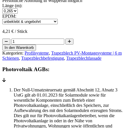
Persönliche Abholung in Wuppertal möglich
Länge (m):
EPDM:
4,21
€
/ Stück
Trapez
Kurzschiene
In den Warenkorb
hoch
Kategorien:
Profilsysteme
,
Trapezblech PV-Montagesysteme | 6 m
(Gesamthöhe
Schienen
,
Trapezblechbefestigung
,
Trapezblechfassade
60
mm
Photovoltaik AGBs:
/
Länge
0,265m)
Menge
Der Null-Umsatzsteuersatz gemäß Abschnitt 12, Absatz 3
UstG gilt ab 01.01.2023 für Solarmodule sowie für
wesentliche Komponenten zum Betrieb einer
Photovoltaikanlage, einschließlich des Speichers, zur
Aufbewahrung des mit den Solarmodulen erzeugten Stroms.
Dies gilt nur für Photovoltaikanlagenbetreiber, wenn die
Photovoltaikanlage in oder in der Nähe von
Privatwohnungen, Wohnungen sowie öffentlichen und