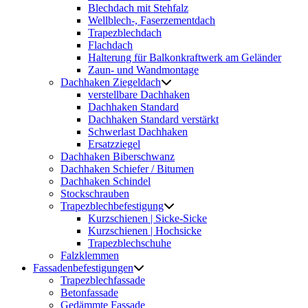
Blechdach mit Stehfalz
Wellblech-, Faserzementdach
Trapezblechdach
Flachdach
Halterung für Balkonkraftwerk am Geländer
Zaun- und Wandmontage
Dachhaken Ziegeldach
verstellbare Dachhaken
Dachhaken Standard
Dachhaken Standard verstärkt
Schwerlast Dachhaken
Ersatzziegel
Dachhaken Biberschwanz
Dachhaken Schiefer / Bitumen
Dachhaken Schindel
Stockschrauben
Trapezblechbefestigung
Kurzschienen | Sicke-Sicke
Kurzschienen | Hochsicke
Trapezblechschuhe
Falzklemmen
Fassadenbefestigungen
Trapezblechfassade
Betonfassade
Gedämmte Fassade