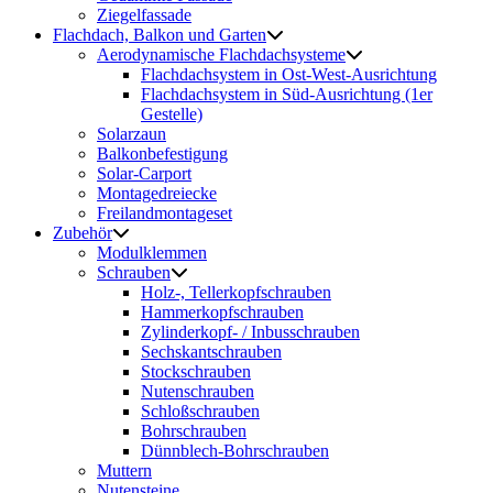
Ziegelfassade
Flachdach, Balkon und Garten
Aerodynamische Flachdachsysteme
Flachdachsystem in Ost-West-Ausrichtung
Flachdachsystem in Süd-Ausrichtung (1er
Gestelle)
Solarzaun
Balkonbefestigung
Solar-Carport
Montagedreiecke
Freilandmontageset
Zubehör
Modulklemmen
Schrauben
Holz-, Tellerkopfschrauben
Hammerkopfschrauben
Zylinderkopf- / Inbusschrauben
Sechskantschrauben
Stockschrauben
Nutenschrauben
Schloßschrauben
Bohrschrauben
Dünnblech-Bohrschrauben
Muttern
Nutensteine