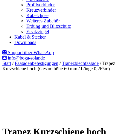
Profilverbinder
Kreuzverbinder
Kabelclipse
Weiteres Zubehör
Erdung und Blitzschutz
Ersatzziegel
Kabel & Stecker
Downloads
Support über WhatsApp
info@boga-solar.de
Start
/
Fassadenbefestigungen
/
Trapezblechfassade
/ Trapez
Kurzschiene hoch (Gesamthöhe 60 mm / Länge 0,265m)
Trapez Kurzschiene hoch